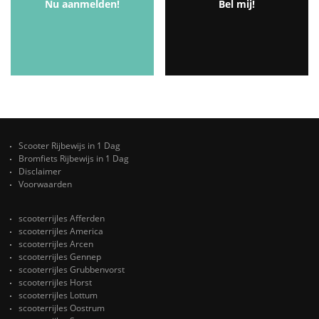
Nu aanmelden!
Bel mij!
Scooter Rijbewijs in 1 Dag
Bromfiets Rijbewijs in 1 Dag
Disclaimer
Voorwaarden
scooterrijles Afferden
scooterrijles America
scooterrijles Arcen
scooterrijles Gennep
scooterrijles Grubbenvorst
scooterrijles Horst
scooterrijles Lottum
scooterrijles Oostrum