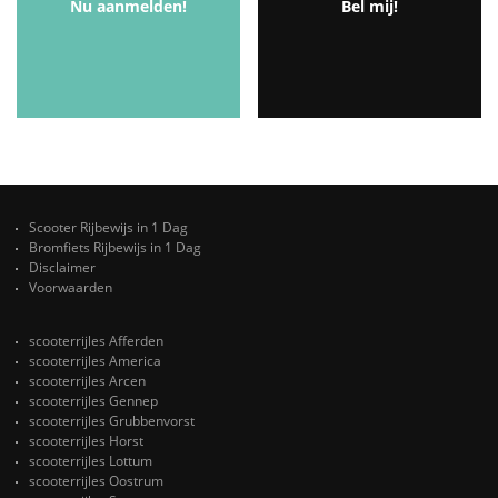
Nu aanmelden!
Bel mij!
Scooter Rijbewijs in 1 Dag
Bromfiets Rijbewijs in 1 Dag
Disclaimer
Voorwaarden
scooterrijles Afferden
scooterrijles America
scooterrijles Arcen
scooterrijles Gennep
scooterrijles Grubbenvorst
scooterrijles Horst
scooterrijles Lottum
scooterrijles Oostrum